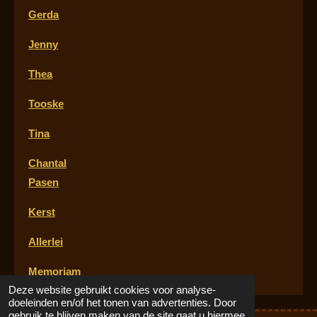
Gerda
Jenny
Thea
Tooske
Tina
Chantal
Pasen
Kerst
Allerlei
Memoria
m
Deze website gebruikt cookies voor analyse-
doeleinden en/of het tonen van advertenties. Door
gebruik te blijven maken van de site gaat u hiermee