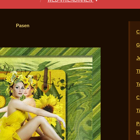
Pasen
C
G
J
T
T
C
T
P
K