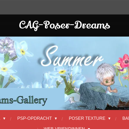
CAG-Poser-Dreams
1
PSP-OPDRACHT
POSER TEXTURE
BA
WEB-VRIENDINNEN