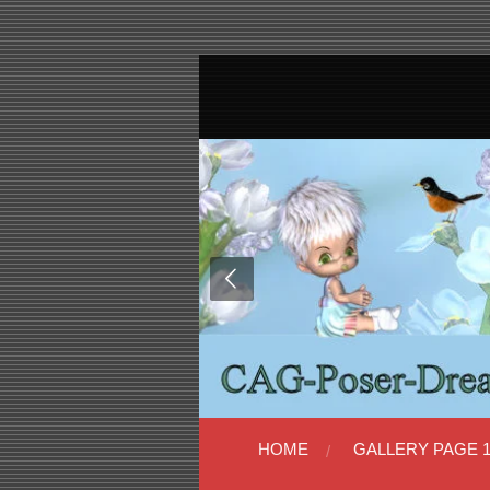
Ga
direct
naar
de
hoofdinhoud
HOME
GALLERY PAGE 