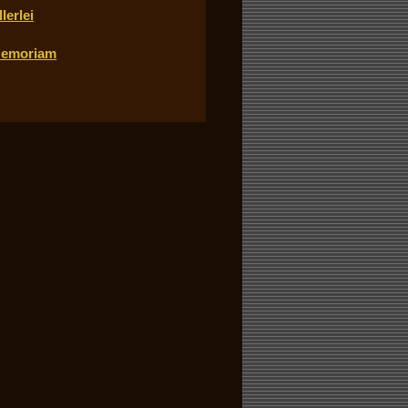
llerlei
emoriam