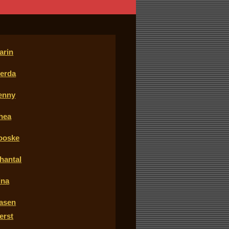
arin
erda
enny
hea
ooske
hantal
ina
asen
erst