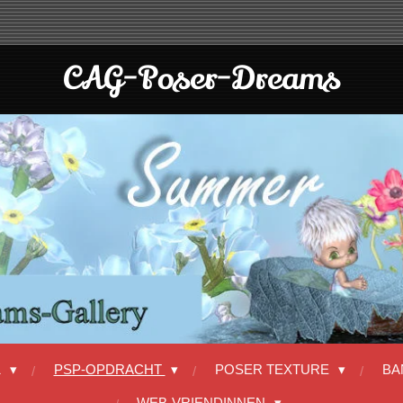
CAG-Poser-Dreams
1
PSP-OPDRACHT
POSER TEXTURE
BA
WEB-VRIENDINNEN