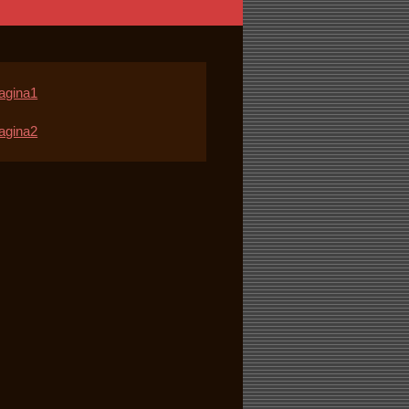
agina1
agina2