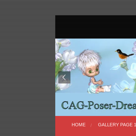
Ga
direct
naar
de
hoofdinhoud
HOME
GALLERY PAGE 