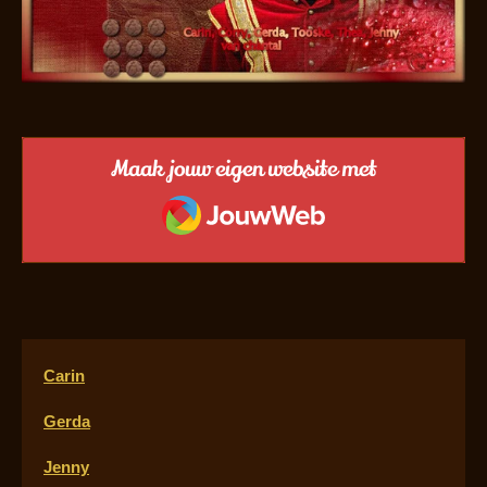
Maak jouw eigen website met
JouwWeb
Carin
Gerda
Jenny