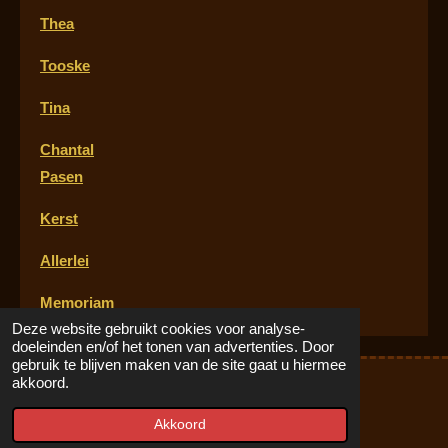
Thea
Tooske
Tina
Chantal
Pasen
Kerst
Allerlei
Memoria
m
Deze website gebruikt cookies voor analyse-
doeleinden en/of het tonen van advertenties. Door
gebruik te blijven maken van de site gaat u hiermee
akkoord.
© 2018 - 2026 CAG-Poser-Dreams
Powered by
JouwWeb
Akkoord