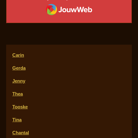
JouwWeb
Carin
Gerda
Jenny
Thea
Tooske
Tina
Chantal