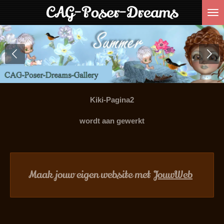
CAG-Poser-Dreams
Ga
direct
naar
de
hoofdinhoud
Kiki-Pagina2
wordt aan gewerkt
Maak jouw eigen website met
JouwWeb