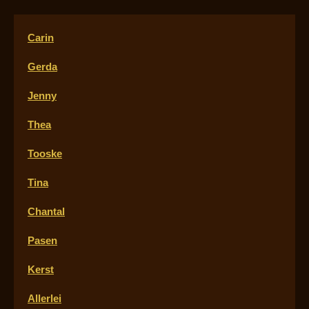
Carin
Gerda
Jenny
Thea
Tooske
Tina
Chantal
Pasen
Kerst
Allerlei